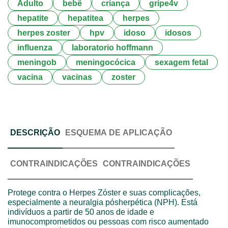
Adulto
bebê
criança
gripe4v
hepatite
hepatitea
herpes
herpes zoster
hpv
idoso
idosos
influenza
laboratorio hoffmann
meningob
meningocócica
sexagem fetal
vacina
vacinas
zoster
DESCRIÇÃO
ESQUEMA DE APLICAÇÃO
CONTRAINDICAÇÕES
CONTRAINDICAÇÕES
Protege contra o Herpes Zóster e suas complicações,
especialmente a neuralgia pósherpética (NPH). Está
indivíduos a partir de 50 anos de idade e
imunocomprometidos ou pessoas com risco aumentado