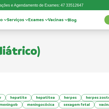
mações e Agendamento de Exames: 47 33512647
io
Serviços
Exames
Vacinas
Blog
iátrico)
v
hepatite
hepatitea
herpes
herpes zost
meningob
meningocócica
sexagem fetal
vacin