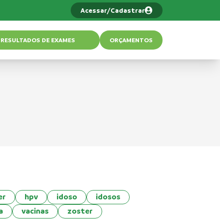
Acessar/Cadastrar
RESULTADOS DE EXAMES
ORÇAMENTOS
er
hpv
idoso
idosos
a
vacinas
zoster