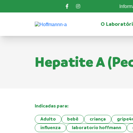
Infor
O Laboratór
Hepatite A (Ped
Indicadas para:
Adulto
bebê
criança
gripe4
influenza
laboratorio hoffmann