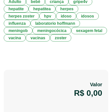
Adulto
bebê
criança
gripe4v
hepatite
hepatitea
herpes
herpes zoster
hpv
idoso
idosos
influenza
laboratorio hoffmann
meningob
meningocócica
sexagem fetal
vacina
vacinas
zoster
Valor
R$
0,00