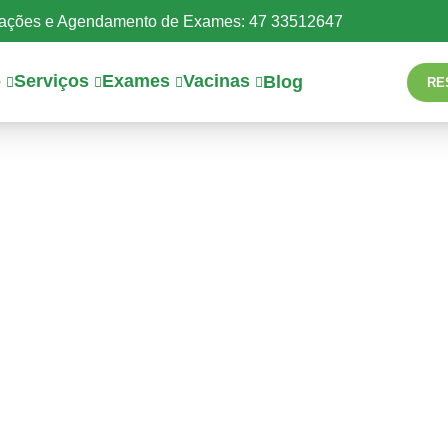
mações e Agendamento de Exames: 47 33512647
o
Serviços
Exames
Vacinas
Blog
RE