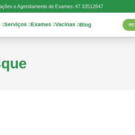
mações e Agendamento de Exames: 47 33512647
o
Serviços
Exames
Vacinas
Blog
RE
sque